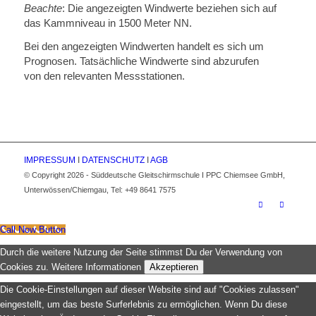
Beachte
: Die angezeigten Windwerte beziehen sich auf
das Kammniveau in 1500 Meter NN.
Bei den angezeigten Windwerten handelt es sich um
Prognosen. Tatsächliche Windwerte sind abzurufen
von den relevanten Messstationen.
IMPRESSUM
I
DATENSCHUTZ
I
AGB
© Copyright 2026 - Süddeutsche Gleitschirmschule I PPC Chiemsee GmbH,
Unterwössen/Chiemgau, Tel: +49 8641 7575
Call Now Button
Durch die weitere Nutzung der Seite stimmst Du der Verwendung von
Cookies zu.
Weitere Informationen
Akzeptieren
Die Cookie-Einstellungen auf dieser Website sind auf "Cookies zulassen"
eingestellt, um das beste Surferlebnis zu ermöglichen. Wenn Du diese