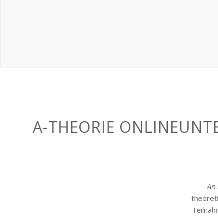
A-THEORIE ONLINEUNT
An
theoret
Teilnah