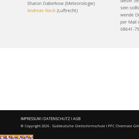
dieser Se
Sharon Daberkow (Meteorologie)
sein soll
Andreas Rieck
(Luftrecht)
wende Di
per Mail 
08641-75
IMPRESSUM
I
DATENSCHUTZ
I
AGB
© Copyright 2026 - Süddeutsche Gleitschirmschule I PPC Chiemsee Gm
Call Now Button