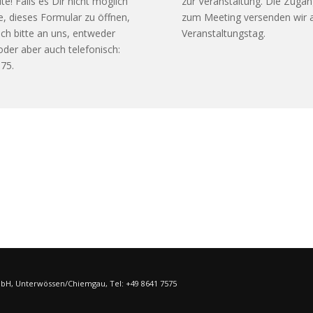
ite! Falls es Dir nicht möglich
zur Veranstaltung. Die Zuga
te, dieses Formular zu öffnen,
zum Meeting versenden wir
ch bitte an uns, entweder
Veranstaltungstag.
oder aber auch telefonisch:
75.
bH, Unterwössen/Chiemgau, Tel: +49 8641 7575