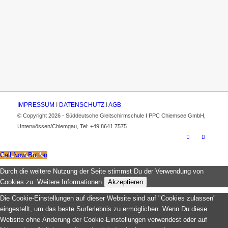
IMPRESSUM
I
DATENSCHUTZ
I
AGB
© Copyright 2026 - Süddeutsche Gleitschirmschule I PPC Chiemsee GmbH,
Unterwössen/Chiemgau, Tel: +49 8641 7575
Call Now Button
Durch die weitere Nutzung der Seite stimmst Du der Verwendung von
Cookies zu.
Weitere Informationen
Akzeptieren
Die Cookie-Einstellungen auf dieser Website sind auf "Cookies zulassen"
eingestellt, um das beste Surferlebnis zu ermöglichen. Wenn Du diese
Website ohne Änderung der Cookie-Einstellungen verwendest oder auf